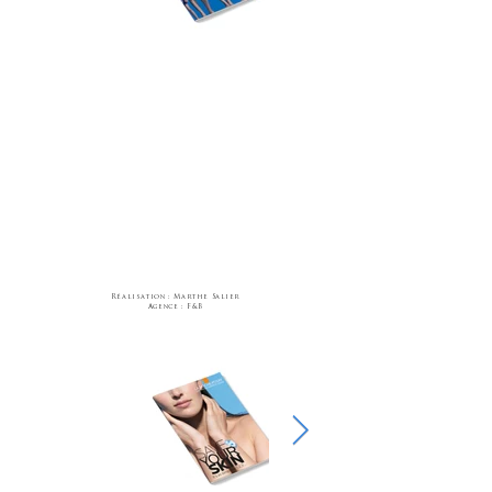
Réalisation
: Marthe Salier
Agence : F&B