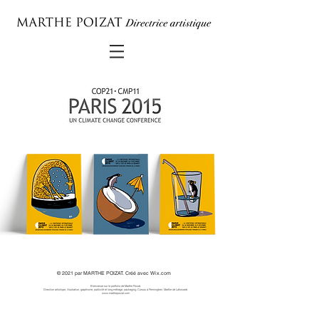
© 2021 par MARTHE POIZAT. Créé avec
Wix.com
Bienvenue sur le portfolio de Marthe Poizat.
Direction artistique, illustration, graphisme, publicité et long métrage, packaging. Cursus à Penninghen, Marthe de Laforcade.
www.marthepoizat.com