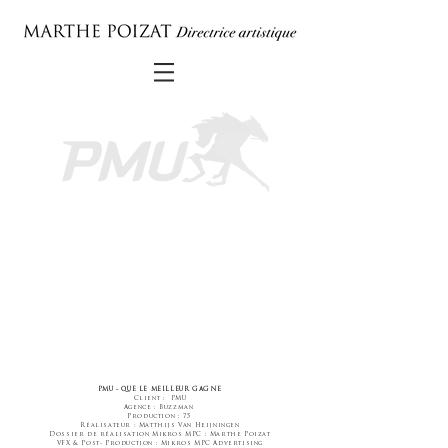
PMU - QUE LE MEILLEUR GAGNE
Client : PMU
Agence : Buzzman
Production : 75
Réalisateur : Matthijs Van Heijningen
Dossier de
réalisation Mikros MPC : Marthe Poizat
VFX & Post- Production : Mikros MPC Advertising